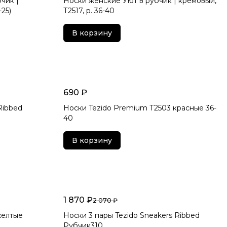
чик |
Носки женские Уют в рубчик | кремовый,
-25)
Т2517, р. 36-40
В корзину
690 ₽
Ribbed
Носки Tezido Premium Т2503 красные 36-
40
В корзину
1 870 ₽
2 070 ₽
желтые
Носки 3 пары Tezido Sneakers Ribbed
Рубчик310