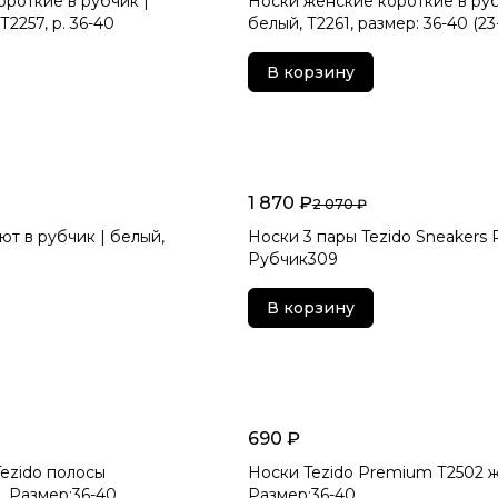
роткие в рубчик |
Носки женские короткие в руб
2257, р. 36-40
белый, Т2261, размер: 36-40 (23
В корзину
1 870 ₽
2 070 ₽
т в рубчик | белый,
Носки 3 пары Tezido Sneakers 
Рубчик309
В корзину
690 ₽
ezido полосы
Носки Tezido Premium Т2502 
, Размер:36-40
Размер:36-40