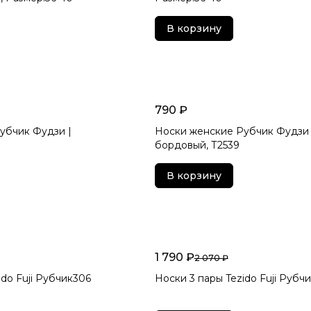
В корзину
790 ₽
убчик Фудзи |
Носки женские Рубчик Фудзи 
бордовый, Т2539
В корзину
1 790 ₽
2 070 ₽
ido Fuji Рубчик306
Носки 3 пары Tezido Fuji Рубч