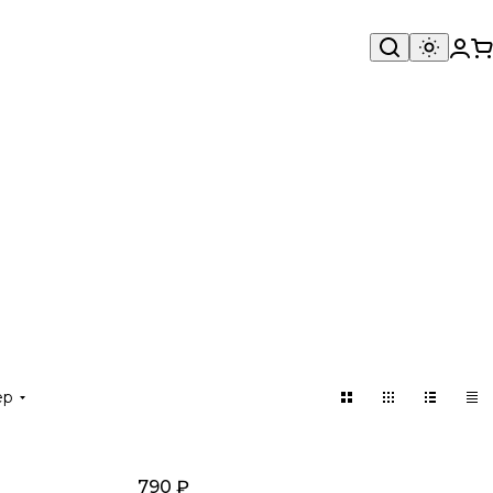
ер
790 ₽