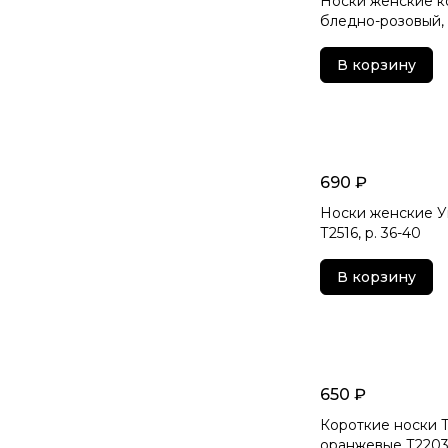
Носки женские ко
бледно-розовый, Т
В корзину
690 ₽
Носки женские Ую
Т2516, р. 36-40
В корзину
650 ₽
Короткие носки T
оранжевые Т2203