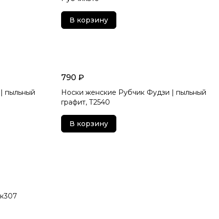
В корзину
790 ₽
| пыльный
Носки женские Рубчик Фудзи | пыльный
графит, Т2540
В корзину
ик307