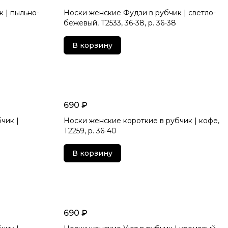
 | пыльно-
Носки женские Фудзи в рубчик | светло-
бежевый, Т2533, 36-38, р. 36-38
В корзину
690 ₽
чик |
Носки женские короткие в рубчик | кофе,
Т2259, р. 36-40
В корзину
690 ₽