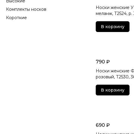
Высокие
Носки женские Ую
Комплекты носков
меланж, Т2524, р.
Короткие
В корзину
790 ₽
Носки женские Фу
розовый, Т2530, 36
В корзину
690 ₽