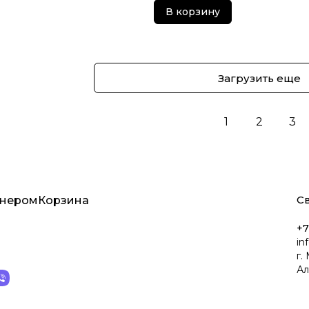
В корзину
Загрузить еще
1
2
3
Св
тнером
Корзина
+7
in
г.
Ал