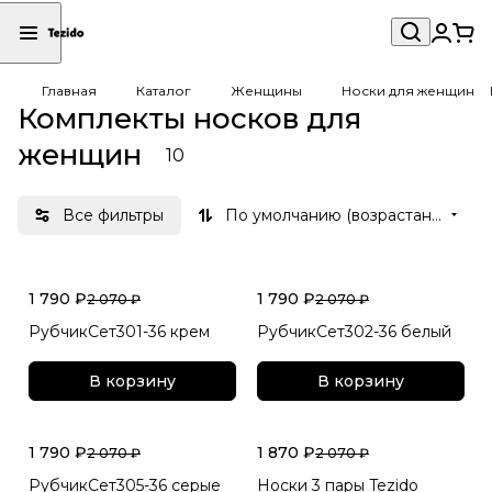
Главная
Каталог
Женщины
Носки для женщин
Комплекты носков для
женщин
10
Все фильтры
По умолчанию (возрастание)
1 790 ₽
1 790 ₽
2 070 ₽
2 070 ₽
РубчикСет301-36 крем
РубчикСет302-36 белый
В корзину
В корзину
1 790 ₽
1 870 ₽
2 070 ₽
2 070 ₽
РубчикСет305-36 серые
Носки 3 пары Tezido