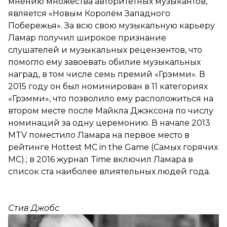
мнению множества авторитетных музыкантов,
является «Новым Королём Западного
Побережья». За всю свою музыкальную карьеру
Ламар получил широкое признание
слушателей и музыкальных рецензентов, что
помогло ему завоевать обилие музыкальных
наград, в том числе семь премий «Грэмми». В
2015 году он был номинирован в 11 категориях
«Грэмми», что позволило ему расположиться на
втором месте после Майкла Джэксона по числу
номинаций за одну церемонию. В начале 2013
MTV поместило Ламара на первое место в
рейтинге Hottest MC in the Game (Cамых горячих
МС).; в 2016 журнал Time включил Ламара в
список ста наиболее влиятельных людей года.
Стив Джобс