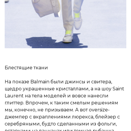
Блестящие ткани
На показе Balmain были джинсы и свитера,
щедро украшенные кристаллами, а на шоу Saint
Laurent на тела моделей и вовсе нанесли
глиттер. Впрочем, к таким смелым решениям
мы, конечно, не призываем. А вот oversize-
джемпер с вкраплениями люрекса, блейзер с
серебряными, будто сделанными из фольги,
вставками на лацканах или темная рубашка,