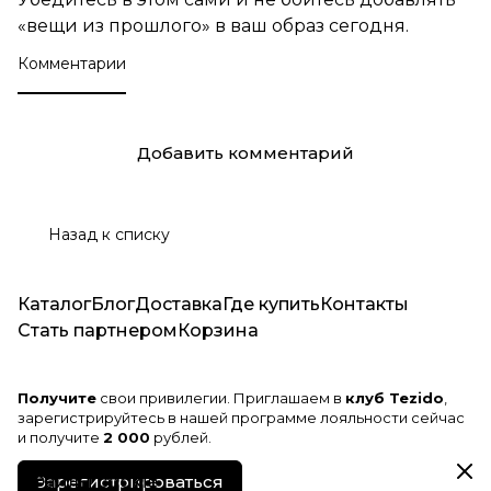
«вещи из прошлого» в ваш образ сегодня.
Комментарии
Добавить комментарий
Назад к списку
Каталог
Блог
Доставка
Где купить
Контакты
Стать партнером
Корзина
Получите
свои привилегии. Приглашаем в
клуб Tezido
,
зарегистрируйтесь в нашей программе лояльности сейчас
и получите
2 000
рублей.
Зарегистрироваться
Файлы cookie