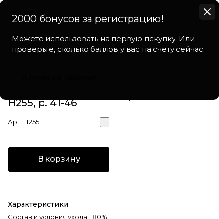
2000 бонусов за регистрацию!
Можете использовать на первую покупку. Или
Главная
Каталог
Подарки
Подарочные наборы
проверьте, сколько баллов у вас на счету сейчас.
Подарочный
4 680 ₽
набор носков из 9
5 200 ₽
В личный кабинет
пар | мультиколор,
Цена указана с учётом
НДС 5%
Н255, р. 41-46
Арт.
Н255
В корзину
Характеристики
Состав и условия ухода
:
80%