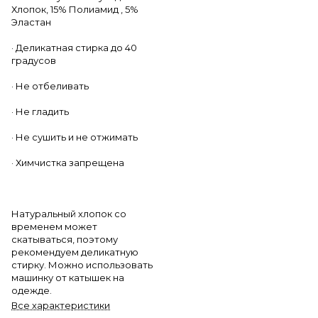
Хлопок, 15% Полиамид , 5%
Эластан
· Деликатная стирка до 40
градусов
· Не отбеливать
· Не гладить
· Не сушить и не отжимать
· Химчистка запрещена
Натуральный хлопок со
временем может
скатываться, поэтому
рекомендуем деликатную
стирку. Можно использовать
машинку от катышек на
одежде.
Все характеристики