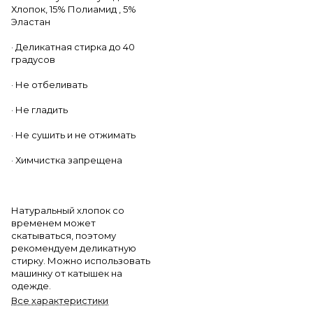
Хлопок, 15% Полиамид , 5%
Эластан
· Деликатная стирка до 40
градусов
· Не отбеливать
· Не гладить
· Не сушить и не отжимать
· Химчистка запрещена
Натуральный хлопок со
временем может
скатываться, поэтому
рекомендуем деликатную
стирку. Можно использовать
машинку от катышек на
одежде.
Все характеристики