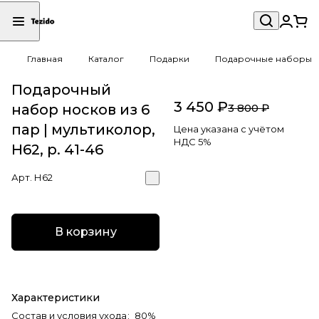
Главная
Каталог
Подарки
Подарочные наборы
Подарочный
3 450 ₽
набор носков из 6
3 800 ₽
пар | мультиколор,
Цена указана с учётом
НДС 5%
Н62, р. 41-46
Арт.
Н62
В корзину
Характеристики
Состав и условия ухода
:
80%