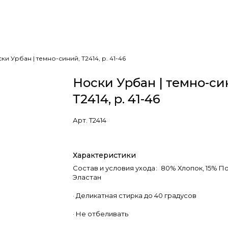
ки Урбан | темно-синий, Т2414, р. 41-46
Носки Урбан | темно-си
Т2414, р. 41-46
Арт.
Т2414
Характеристики
Состав и условия ухода
:
80% Хлопок, 15% По
Эластан
· Деликатная стирка до 40 градусов
· Не отбеливать