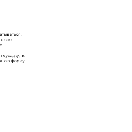
атываться,
 Можно
е.
ть усадку, не
ежнюю форму.