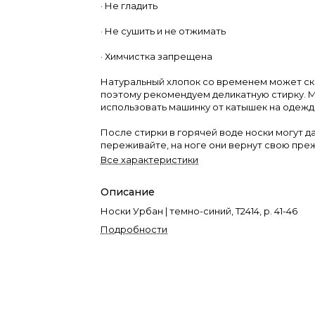
· Не гладить
· Не сушить и не отжимать
· Химчистка запрещена
Натуральный хлопок со временем может ск
поэтому рекомендуем деликатную стирку.
использовать машинку от катышек на одежд
После стирки в горячей воде носки могут да
переживайте, на ноге они вернут свою пр
Все характеристики
Описание
Носки Урбан | темно-синий, Т2414, р. 41-46
Подробности