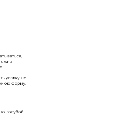
атываться,
 Можно
е.
ть усадку, не
ежнюю форму.
но-голубой,