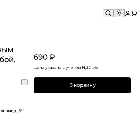
тным
690 ₽
бой,
Цена указана с учётом НДС 5%
В корзину
лиамид , 5%