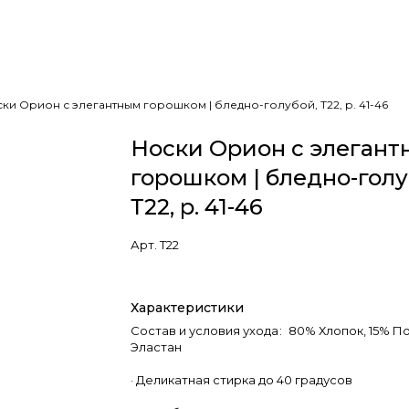
ки Орион с элегантным горошком | бледно-голубой, Т22, р. 41-46
Носки Орион с элеган
горошком | бледно-голу
Т22, р. 41-46
Арт.
Т22
Характеристики
Состав и условия ухода
:
80% Хлопок, 15% По
Эластан
· Деликатная стирка до 40 градусов