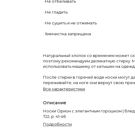
· Не отбеливать
· Не гладить
· Не сушить и не отжимать
· Химчистка запрещена
Натуральный хлопок со временем может ск
поэтому рекомендуем деликатную стирку.
использовать машинку от катышек на одежд
После стирки в горячей воде носки могут да
переживайте, на ноге они вернут свою пр
Все характеристики
Описание
Носки Орион с элегантным горошком | блед
Т22, р. 41-46
Подробности