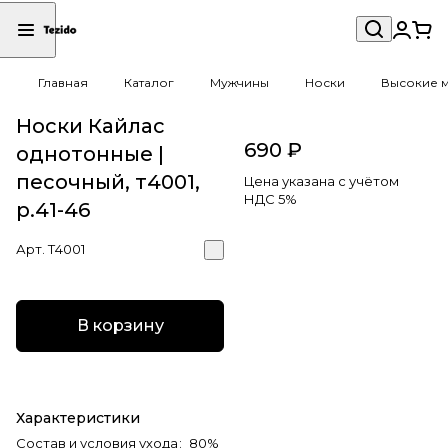
Главная
Каталог
Мужчины
Носки
Высокие 
Носки Кайлас
690 ₽
однотонные |
песочный, т4001,
Цена указана с учётом
НДС 5%
р.41-46
Арт.
Т4001
В корзину
Характеристики
Состав и условия ухода
:
80%