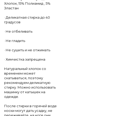
Хлопок, 15% Полиамид , 5%
Эластан
· Деликатная стирка до 40
градусов
· Не отбеливать
· Не гладить
· Не сушить и не отжимать
· Химчистка запрещена
Натуральный хлопок со
временем может
скатываться, поэтому
рекомендуем деликатную
стирку. Можно использовать
машинку от катышек на
одежде.
После стирки в горячей воде
носки могут дать усадку, не
переживайте, на ноге они