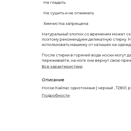
· Не гладить
· Не сушить и не отжимать
· Химчистка запрещена
Натуральный хлопок со временем может ск
поэтому рекомендуем деликатную стирку.
использовать машинку от катышек на одежд
После стирки в горячей воде носки могут да
переживайте, на ноге они вернут свою пр
Все характеристики
Описание
Носки Кайлас однотонные | черный , Т2801, р.
Подробности