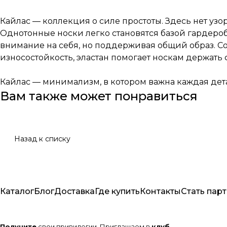
Кайлас — коллекция о силе простоты. Здесь нет узор
Однотонные носки легко становятся базой гардероб
внимание на себя, но поддерживая общий образ. Со
износостойкость, эластан помогает носкам держать
Кайлас — минимализм, в котором важна каждая дет
Вам также может понравиться
Назад к списку
Каталог
Блог
Доставка
Где купить
Контакты
Стать пар
Получите
свои привилегии. Приглашаем в
клуб