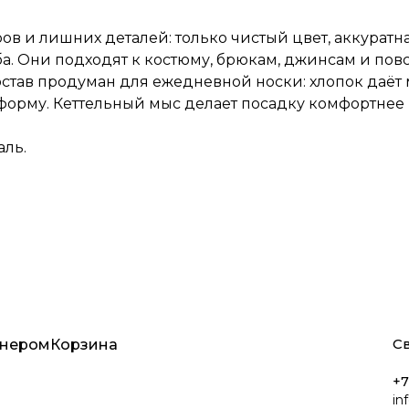
ов и лишних деталей: только чистый цвет, аккуратна
а. Они подходят к костюму, брюкам, джинсам и пов
став продуман для ежедневной носки: хлопок даёт м
 форму. Кеттельный мыс делает посадку комфортнее
аль.
Св
тнером
Корзина
+7
in