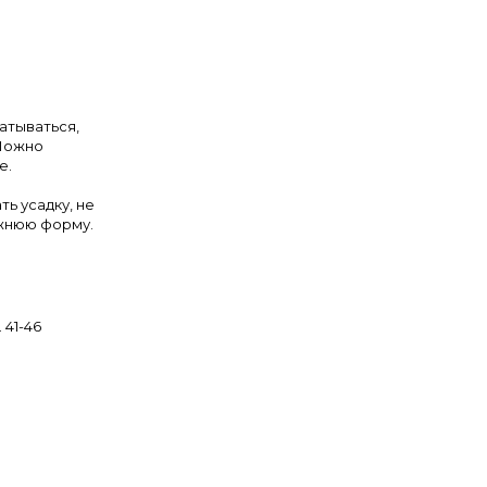
атываться,
 Можно
е.
ть усадку, не
ежнюю форму.
 41-46