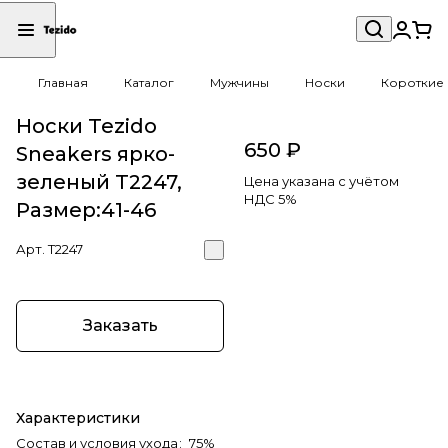
Главная
Каталог
Мужчины
Носки
Короткие 
Носки Tezido
650 ₽
Sneakers ярко-
зеленый Т2247,
Цена указана с учётом
НДС 5%
Размер:41-46
Арт.
Т2247
Заказать
Характеристики
Состав и условия ухода
:
75%