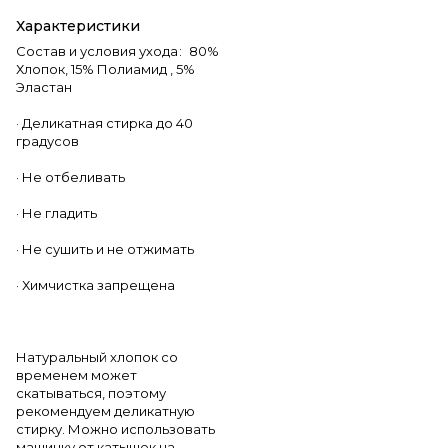
Характеристики
Состав и условия ухода
:
80%
Хлопок, 15% Полиамид , 5%
Эластан
· Деликатная стирка до 40
градусов
· Не отбеливать
· Не гладить
· Не сушить и не отжимать
· Химчистка запрещена
Натуральный хлопок со
временем может
скатываться, поэтому
рекомендуем деликатную
стирку. Можно использовать
машинку от катышек на