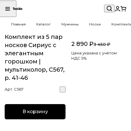
Главная
Каталог
Мужчины
Носки
Комплект
Комплект из 5 пар
2 890 ₽
носков Сириус с
3 450 ₽
элегантным
Цена указана с учётом
НДС 5%
горошком |
мультиколор, С567,
р. 41-46
Арт.
С567
В корзину