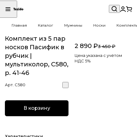
Главная
Каталог
Мужчины
Носки
Комплект
Комплект из 5 пар
2 890 ₽
носков Пасифик в
3 450 ₽
рубчик |
Цена указана с учётом
НДС 5%
мультиколор, С580,
р. 41-46
Арт.
С580
В корзину
Характеристики