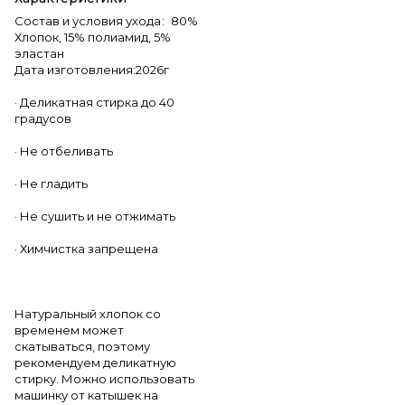
Состав и условия ухода
:
80%
Хлопок, 15% полиамид, 5%
эластан
Дата изготовления:2026г
· Деликатная стирка до 40
градусов
· Не отбеливать
· Не гладить
· Не сушить и не отжимать
· Химчистка запрещена
Натуральный хлопок со
временем может
скатываться, поэтому
рекомендуем деликатную
стирку. Можно использовать
машинку от катышек на