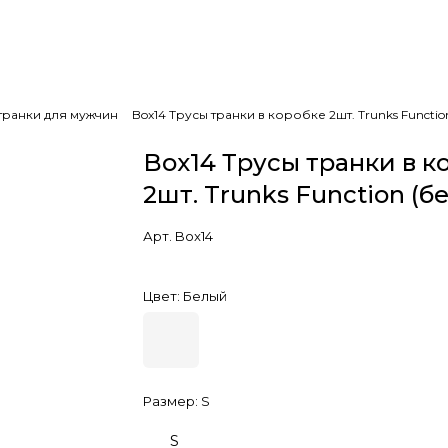
транки для мужчин
Box14 Трусы транки в коробке 2шт. Trunks Functio
Box14 Трусы транки в к
2шт. Trunks Function (б
Арт.
Box14
Цвет:
Белый
Размер:
S
S