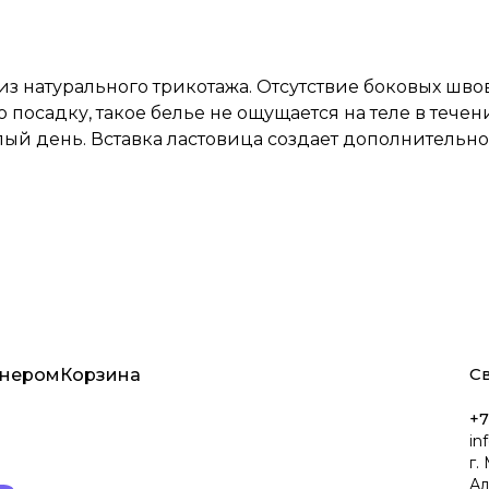
из натурального трикотажа. Отсутствие боковых шво
осадку, такое белье не ощущается на теле в течен
й день. Вставка ластовица создает дополнительное
Св
тнером
Корзина
+7
in
г.
Ал