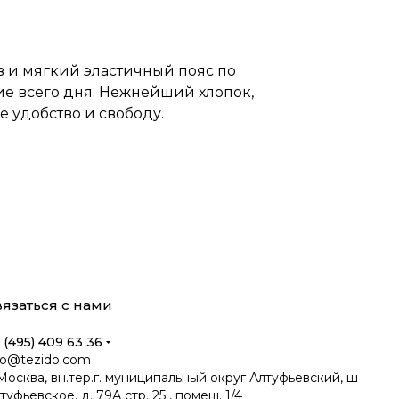
в и мягкий эластичный пояс по
ие всего дня. Нежнейший хлопок,
 удобство и свободу.
язаться с нами
 (495) 409 63 36
fo@tezido.com
 Москва, вн.тер.г. муниципальный округ Алтуфьевский, ш
туфьевское, д. 79А стр. 25 , помещ. 1/4