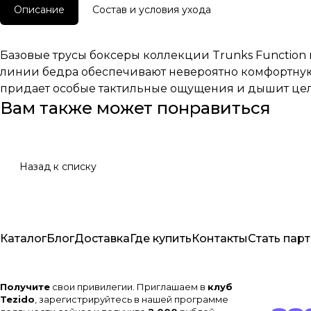
Описание
Состав и условия ухода
Базовые трусы боксеры коллекции Trunks Function 
линии бедра обеспечивают невероятно комфортную п
придает особые тактильные ощущения и дышит целы
Вам также может понравиться
Назад к списку
Каталог
Блог
Доставка
Где купить
Контакты
Стать пар
Получите
свои привилегии. Приглашаем в
клуб
Tezido
, зарегистрируйтесь в нашей программе