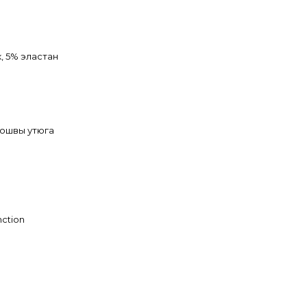
, 5% эластан
дошвы утюга
nction