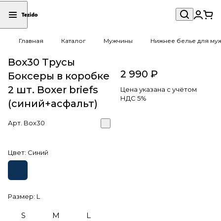
Главная
Каталог
Мужчины
Нижнее белье для му
Box30 Трусы
2 990 ₽
Боксеры в коробке
2 шт. Boxer briefs
Цена указана с учётом
НДС 5%
(синий+асфальт)
Арт.
Box30
Цвет:
Синий
Размер:
L
S
M
L